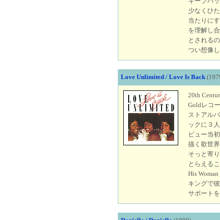
キープバッ
少なくひた
当たりにす
を理解し合
とされるの
つい想像し
Love Unlimited / Love Is Back
(197
20th Ce
Goldレ
ストアルバ
ックに３人
ビュー当初
描く歌世界
そっと寄り
とらえるこ
His W
キングで彼
サポートを