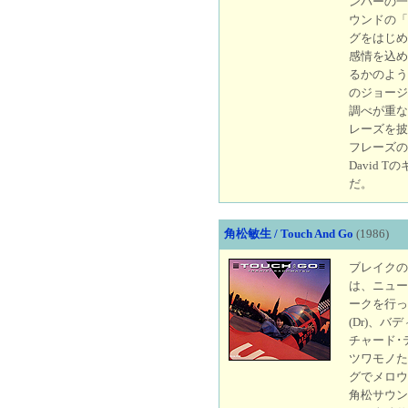
ンバーの一
ウンドの「
グをはじめ
感情を込め
るかのよう
のジョージ
調べが重な
レーズを披
フレーズの
David
だ。
角松敏生 / Touch And Go
(1986)
ブレイクのき
は、ニュー
ークを行っ
(Dr)、バ
チャード･
ツワモノた
グでメロウ
角松サウン