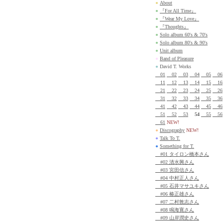
●
About
●
『For All Time』
●
『Wear My Love』
●
『Thoughts』
●
Solo album 60's & 70's
●
Solo album 80's & 90's
●
Unit album
●
Band of Pleasure
●
David T. Works
01
02
03
04
05
06
11
12
13
14
15
16
21
22
23
24
25
26
31
32
33
34
35
36
41
42
43
44
45
46
51
52
53
54
55
56
61
NEW!
●
Discography
NEW!
●
Talk To T.
●
Something for T.
#01 タイロン橋本さん
#02 清水興さん
#03 宮田信さん
#04 中村正人さん
#05 石井マサユキさん
#06 椿正雄さん
#07 二村敦志さん
#08 鳴海寛さん
#09 山岸潤史さん