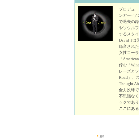
プロデュー
ンガー･ソン
で過去の録
やソウルフ
するスタイ
David
録音された
女性コーラ
「Ameri
佇む「Win
レーズとソ
Road」
Thought
全力投球で
不思議なく
ックであり
ここにある
●
Top