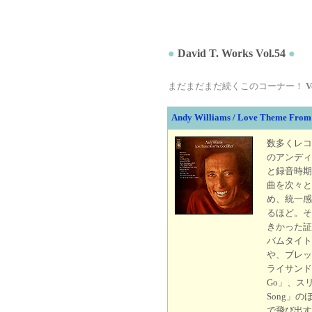
●
David T. Works Vol.54
●
まだまだまだ続くこのコーナー！
V
Andy Williams / Love Theme From
数多くレコ
のアンディ
と録音時期
曲を次々と
め、統一感
るほど。そ
きかった証
バムタイト
や、ブレッ
ライサンド版でも
Go」、スリー
Song」の
で飛び出す