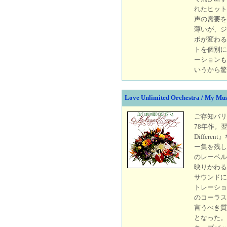
れたヒット
声の需要を
薄いが、ジミ
ポが変わる
トを個別に
ーションも
いうから驚
Love Unlimited Orchestra / My Mu
ご存知バリ
78年作。翌年に『
Differ
ー集を残したあ
のレーベルU
映りかわる
サウンドに
トレーショ
のコーラス
言うべき質
となった。