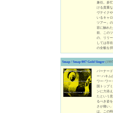
兼任。多忙
ける貴重な
ヴテイクや
いるキャロ
ツアー」の
容に触れた
前、このツ
の、リリー
しては存在
の全貌を拝
Smap / Smap 007 Gold Singer
(1995
バーナード･
ー･ハキム(
ワー･ワー
国トップミ
ンに力添え
たという意
るべき姿を
さが痛い」
は、この時