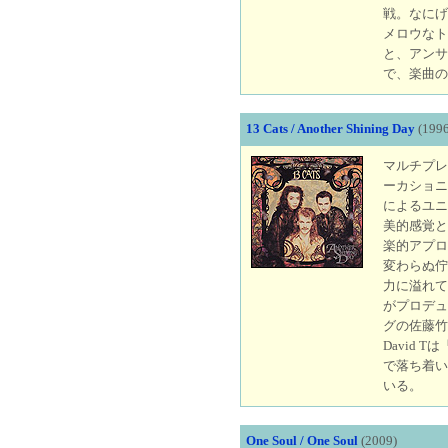
戦。なにげ
メロウなト
と、アンサ
で、楽曲の
13 Cats / Another Shining Day
(1996
マルチプレ
ーカショニ
によるユニ
美的感覚と
楽的アプロー
変わらぬ佇
力に溢れている
がプロデュ
グの佐藤竹
David T
で落ち着い
いる。
One Soul / One Soul
(2009)