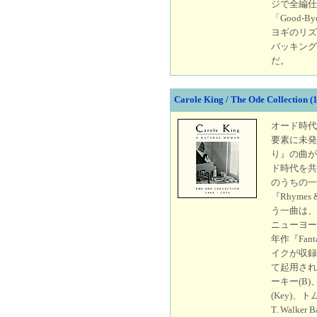
ジで全編仕
「Good-
ヨギのリズ
バッキング
だ。
Carole King / The Ode Collection (
オード時代
要素に未発
り』の曲が
ド時代を共
のうちの一曲
『Rhyme
う一曲は、
ニューヨー
年作『Fant
イクが収録
て起用され
ーキー(B)
(Key)、ト
T. Wal