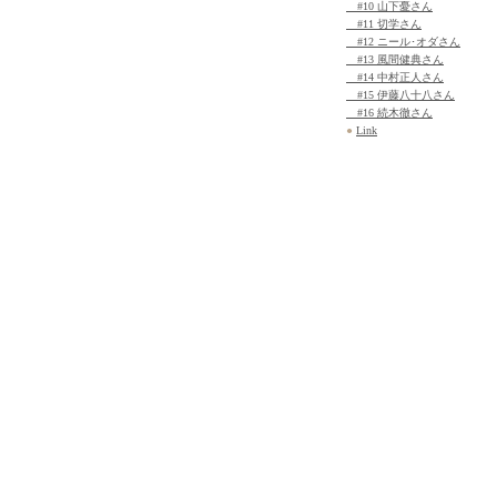
#10 山下憂さん
#11 切学さん
#12 ニール･オダさん
#13 風間健典さん
#14 中村正人さん
#15 伊藤八十八さん
#16 続木徹さん
●
Link