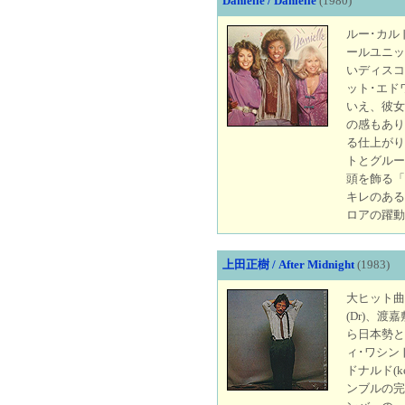
Danielle / Danielle
(1980)
ルー･カル
ールユニッ
いディスコ
ット･エド
いえ、彼女
の感もあり
る仕上がり
トとグルー
頭を飾る「Le
キレのある
ロアの躍動
上田正樹 / After Midnight
(1983)
大ヒット曲
(Dr)、渡
ら日本勢と
ィ･ワシン
ドナルド(
ンブルの完